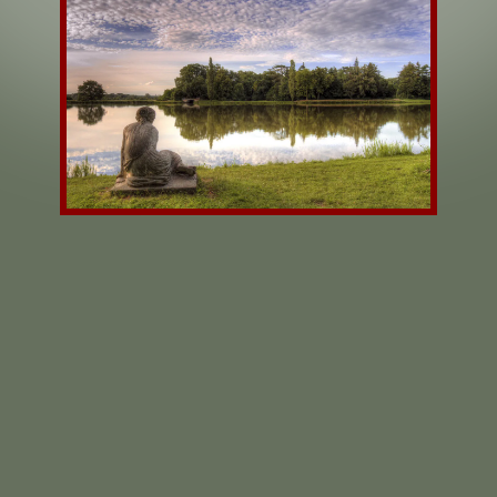
Home
Meditatives
Videos
Meditationsabende
Bücher und Downloads
Über mich
Fotogalerie